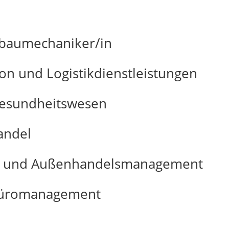
gbaumechaniker/in
on und Logistikdienstleistungen
Gesundheitswesen
andel
ß- und Außenhandelsmanagement
Büromanagement