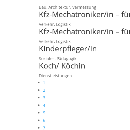
Bau, Architektur, Vermessung
Kfz-Mechatroniker/in – f
Verkehr, Logistik
Kfz-Mechatroniker/in – f
Verkehr, Logistik
Kinderpfleger/in
Soziales, Pädagogik
Koch/ Köchin
Dienstleistungen
1
2
3
4
5
6
7