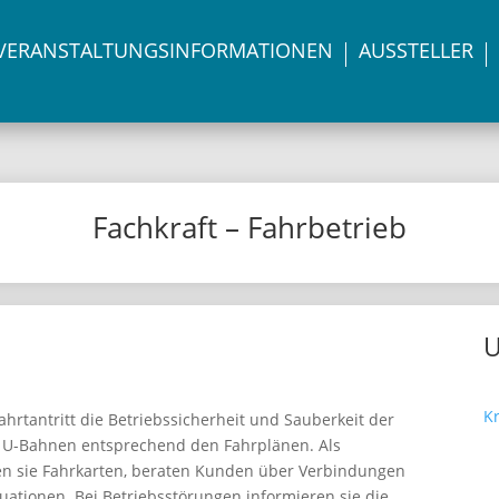
VERANSTALTUNGS­INFORMATIONEN
AUSSTELLER
Fachkraft – Fahrbetrieb
K
hrtantritt die Betriebssicherheit und Sauberkeit der
r U-Bahnen entsprechend den Fahrplänen. Als
en sie Fahrkarten, beraten Kunden über Verbindungen
tuationen. Bei Betriebsstörungen informieren sie die